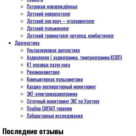
Патронаж новорождённых
Детский невропатолог
Детский лор врач – отоларинголог
Детский пульмонолог
Детский травматолог-ортопед, комбустиолог
Диагностика
Ультразвуковая дигностика
Аудиология ( аудиограмма, тимпанограмма,КСВП)
КТ носовых пазух носа
Риноманометрия
Компьютерная пульсометрия
Кардио-респираторный мониторинг
ЭКГ-электрокардиограмма
Суточный мониторинг ЭКГ по Холтеру
Подбор СИПАП терапии
Лабораторные исследования
Последние отзывы