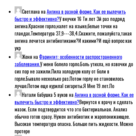
Светлана
на
Ангина в разной форме. Как ее вылечить
быстро и эффективно?
У внучки 16 Ти лет 3й раз подряд
ангина.Красное горло,налет на языке,белые точки на
гландах.Температура 37,9---38,4.Скажите, пожалуйста,такая
ангина лечится антибиотиками?И какими?И ещё вопрос:как
укр
Женя
на
Фарингит: особенности распространенного
заболевания.
У меня болело горло.Боль утихла, но язвочки до
сих пор не зажили.Пила холодную колу от боли в
горле.Бывало несколько раз.Потом горлу не становилось
лучше.Потом еще курилаl сигареты.Я Мне 19 лет.По
Натали бабушка 5 вуков
на
Ангина в разной форме. Как ее
вылечить быстро и эффективно?
Вернутся к врачу и сделать
мазок. Если подтвердится что это бактериальная. Анализ
обычно готов сразу. Нужен антибиотик и жаропонижающее.
Высокая температура опасна. Больше пить жидкости. Можно
протере