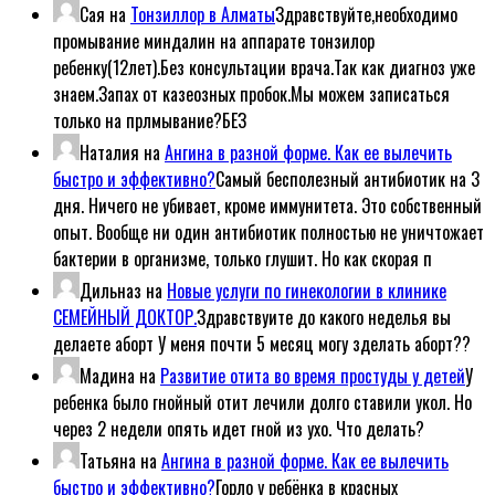
Сая
на
Тонзиллор в Алматы
Здравствуйте,необходимо
промывание миндалин на аппарате тонзилор
ребенку(12лет).Без консультации врача.Так как диагноз уже
знаем.Запах от казеозных пробок.Мы можем записаться
только на прлмывание?БЕЗ
Наталия
на
Ангина в разной форме. Как ее вылечить
быстро и эффективно?
Самый бесполезный антибиотик на 3
дня. Ничего не убивает, кроме иммунитета. Это собственный
опыт. Вообще ни один антибиотик полностью не уничтожает
бактерии в организме, только глушит. Но как скорая п
Дильназ
на
Новые услуги по гинекологии в клинике
СЕМЕЙНЫЙ ДОКТОР.
Здравствуите до какого неделья вы
делаете аборт У меня почти 5 месяц могу зделать аборт??
Мадина
на
Развитие отита во время простуды у детей
У
ребенка было гнойный отит лечили долго ставили укол. Но
через 2 недели опять идет гной из ухо. Что делать?
Татьяна
на
Ангина в разной форме. Как ее вылечить
быстро и эффективно?
Горло у ребёнка в красных