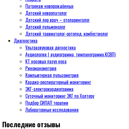
Патронаж новорождённых
Детский невропатолог
Детский лор врач – отоларинголог
Детский пульмонолог
Детский травматолог-ортопед, комбустиолог
Диагностика
Ультразвуковая дигностика
Аудиология ( аудиограмма, тимпанограмма,КСВП)
КТ носовых пазух носа
Риноманометрия
Компьютерная пульсометрия
Кардио-респираторный мониторинг
ЭКГ-электрокардиограмма
Суточный мониторинг ЭКГ по Холтеру
Подбор СИПАП терапии
Лабораторные исследования
Последние отзывы