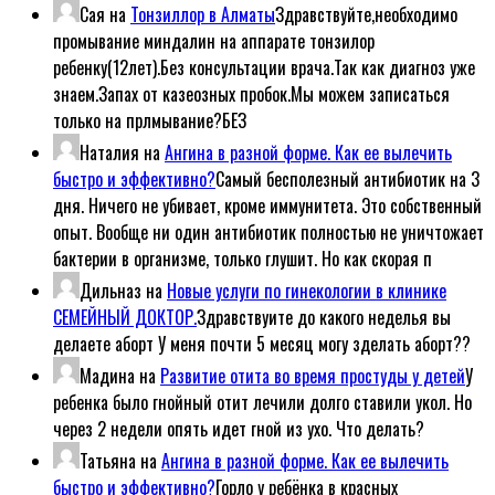
Сая
на
Тонзиллор в Алматы
Здравствуйте,необходимо
промывание миндалин на аппарате тонзилор
ребенку(12лет).Без консультации врача.Так как диагноз уже
знаем.Запах от казеозных пробок.Мы можем записаться
только на прлмывание?БЕЗ
Наталия
на
Ангина в разной форме. Как ее вылечить
быстро и эффективно?
Самый бесполезный антибиотик на 3
дня. Ничего не убивает, кроме иммунитета. Это собственный
опыт. Вообще ни один антибиотик полностью не уничтожает
бактерии в организме, только глушит. Но как скорая п
Дильназ
на
Новые услуги по гинекологии в клинике
СЕМЕЙНЫЙ ДОКТОР.
Здравствуите до какого неделья вы
делаете аборт У меня почти 5 месяц могу зделать аборт??
Мадина
на
Развитие отита во время простуды у детей
У
ребенка было гнойный отит лечили долго ставили укол. Но
через 2 недели опять идет гной из ухо. Что делать?
Татьяна
на
Ангина в разной форме. Как ее вылечить
быстро и эффективно?
Горло у ребёнка в красных