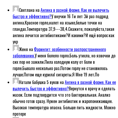
Светлана
на
Ангина в разной форме. Как ее вылечить
быстро и эффективно?
У внучки 16 Ти лет 3й раз подряд
ангина.Красное горло,налет на языке,белые точки на
гландах.Температура 37,9---38,4.Скажите, пожалуйста,такая
ангина лечится антибиотиками?И какими?И ещё вопрос:как
укр
Женя
на
Фарингит: особенности распространенного
заболевания.
У меня болело горло.Боль утихла, но язвочки до
сих пор не зажили.Пила холодную колу от боли в
горле.Бывало несколько раз.Потом горлу не становилось
лучше.Потом еще курилаl сигареты.Я Мне 19 лет.По
Натали бабушка 5 вуков
на
Ангина в разной форме. Как ее
вылечить быстро и эффективно?
Вернутся к врачу и сделать
мазок. Если подтвердится что это бактериальная. Анализ
обычно готов сразу. Нужен антибиотик и жаропонижающее.
Высокая температура опасна. Больше пить жидкости. Можно
протере