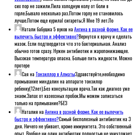
сих пор не зажили.Пила холодную колу от боли в
горле.Бывало несколько раз.Потом горлу не становилось
лучше.Потом еще курилаl сигареты.Я Мне 19 лет.По
Натали бабушка 5 вуков
на
Ангина в разной форме. Как ее
вылечить быстро и эффективно?
Вернутся к врачу и сделать
мазок. Если подтвердится что это бактериальная. Анализ
обычно готов сразу. Нужен антибиотик и жаропонижающее.
Высокая температура опасна. Больше пить жидкости. Можно
протере
Сая
на
Тонзиллор в Алматы
Здравствуйте,необходимо
промывание миндалин на аппарате тонзилор
ребенку(12лет).Без консультации врача.Так как диагноз уже
знаем.Запах от казеозных пробок.Мы можем записаться
только на прлмывание?БЕЗ
Наталия
на
Ангина в разной форме. Как ее вылечить
быстро и эффективно?
Самый бесполезный антибиотик на 3
дня. Ничего не убивает, кроме иммунитета. Это собственный
опыт. Вообще ни один антибиотик полностью не уничтожает