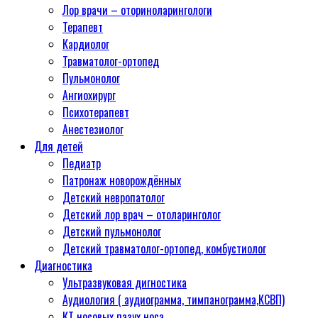
Лор врачи – оториноларингологи
Терапевт
Кардиолог
Травматолог-ортопед
Пульмонолог
Ангиохирург
Психотерапевт
Aнестезиолог
Для детей
Педиатр
Патронаж новорождённых
Детский невропатолог
Детский лор врач – отоларинголог
Детский пульмонолог
Детский травматолог-ортопед, комбустиолог
Диагностика
Ультразвуковая дигностика
Аудиология ( аудиограмма, тимпанограмма,КСВП)
КТ носовых пазух носа