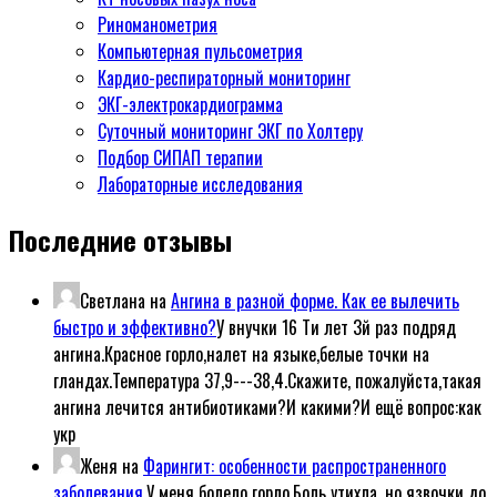
Риноманометрия
Компьютерная пульсометрия
Кардио-респираторный мониторинг
ЭКГ-электрокардиограмма
Суточный мониторинг ЭКГ по Холтеру
Подбор СИПАП терапии
Лабораторные исследования
Последние отзывы
Светлана
на
Ангина в разной форме. Как ее вылечить
быстро и эффективно?
У внучки 16 Ти лет 3й раз подряд
ангина.Красное горло,налет на языке,белые точки на
гландах.Температура 37,9---38,4.Скажите, пожалуйста,такая
ангина лечится антибиотиками?И какими?И ещё вопрос:как
укр
Женя
на
Фарингит: особенности распространенного
заболевания.
У меня болело горло.Боль утихла, но язвочки до