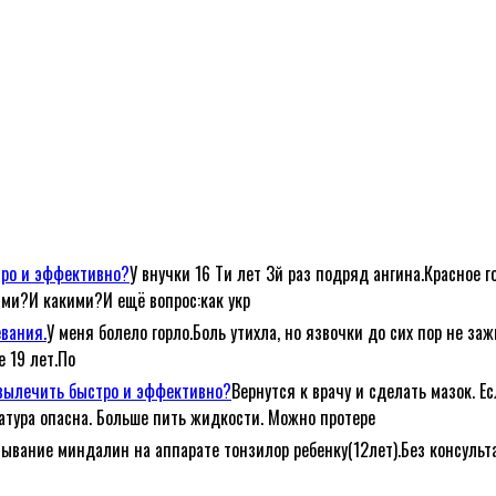
тро и эффективно?
У внучки 16 Ти лет 3й раз подряд ангина.Красное г
ами?И какими?И ещё вопрос:как укр
евания.
У меня болело горло.Боль утихла, но язвочки до сих пор не за
е 19 лет.По
е вылечить быстро и эффективно?
Вернутся к врачу и сделать мазок. Е
атура опасна. Больше пить жидкости. Можно протере
ывание миндалин на аппарате тонзилор ребенку(12лет).Без консульта