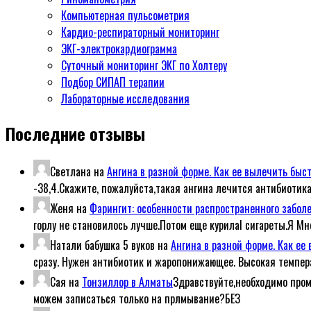
Компьютерная пульсометрия
Кардио-респираторный мониторинг
ЭКГ-электрокардиограмма
Суточный мониторинг ЭКГ по Холтеру
Подбор СИПАП терапии
Лабораторные исследования
Последние отзывы
Светлана
на
Ангина в разной форме. Как ее вылечить быс
-38,4.Скажите, пожалуйста,такая ангина лечится антибиотик
Женя
на
Фарингит: особенности распространенного забол
горлу не становилось лучше.Потом еще курилаl сигареты.Я Мн
Натали бабушка 5 вуков
на
Ангина в разной форме. Как е
сразу. Нужен антибиотик и жаропонижающее. Высокая темпер
Сая
на
Тонзиллор в Алматы
Здравствуйте,необходимо пром
можем записаться только на прлмывание?БЕЗ