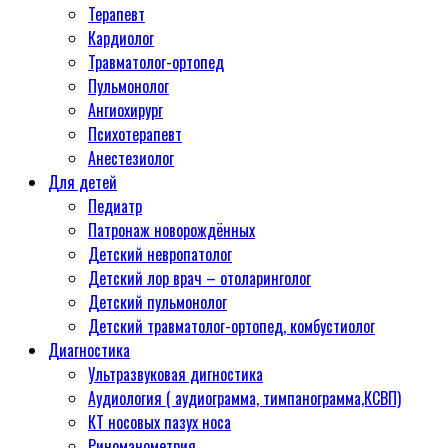
Терапевт
Кардиолог
Травматолог-ортопед
Пульмонолог
Ангиохирург
Психотерапевт
Aнестезиолог
Для детей
Педиатр
Патронаж новорождённых
Детский невропатолог
Детский лор врач – отоларинголог
Детский пульмонолог
Детский травматолог-ортопед, комбустиолог
Диагностика
Ультразвуковая дигностика
Аудиология ( аудиограмма, тимпанограмма,КСВП)
КТ носовых пазух носа
Риноманометрия