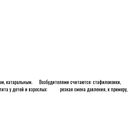
ым, катаральным. ᅠ Возбудителями считаются: стафилококки,
ита у детей и взрослых: ᅠ ᅠ резкая смена давления, к примеру,