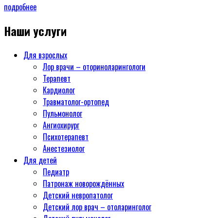
подробнее
Наши услуги
Для взрослых
Лор врачи – оториноларингологи
Терапевт
Кардиолог
Травматолог-ортопед
Пульмонолог
Ангиохирург
Психотерапевт
Aнестезиолог
Для детей
Педиатр
Патронаж новорождённых
Детский невропатолог
Детский лор врач – отоларинголог