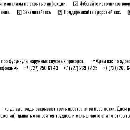
йте анализы на скрытые инфекции. ᅠ 2️⃣ Избегайте источников восп
ление. ᅠ 6️⃣ Закаливайтесь ᅠ 7️⃣ Поддерживайте здоровый вес. ᅠ 8️
про фурункулы наружных слуховых проходов. ᅠ 📍Ждём вас по адрес
лефонам📲 ᅠ+7 (727) 250 61 43 ᅠ+7 (727) 269 72 25 ᅠ+7 (727) 269 6
 – когда аденоиды закрывают треть пространства носоглотки. Днем р
ожении), дышать становится труднее, и малыш часто спит с открытым 