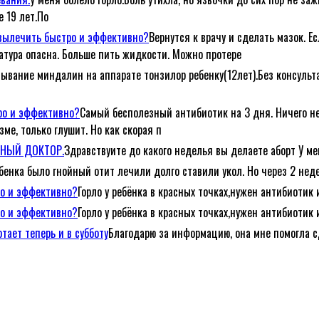
е 19 лет.По
е вылечить быстро и эффективно?
Вернутся к врачу и сделать мазок. Е
атура опасна. Больше пить жидкости. Можно протере
ывание миндалин на аппарате тонзилор ребенку(12лет).Без консульта
тро и эффективно?
Самый бесполезный антибиотик на 3 дня. Ничего не
ме, только глушит. Но как скорая п
ЕЙНЫЙ ДОКТОР.
Здравствуите до какого неделья вы делаете аборт У ме
ебенка было гнойный отит лечили долго ставили укол. Но через 2 неде
ро и эффективно?
Горло у ребёнка в красных точках,нужен антибиотик 
ро и эффективно?
Горло у ребёнка в красных точках,нужен антибиотик 
тает теперь и в субботу
Благодарю за информацию, она мне помогла с