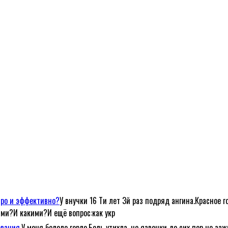
тро и эффективно?
У внучки 16 Ти лет 3й раз подряд ангина.Красное г
ами?И какими?И ещё вопрос:как укр
евания.
У меня болело горло.Боль утихла, но язвочки до сих пор не за