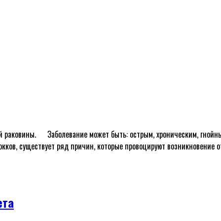
 раковины. ᅠ Заболевание может быть: острым, хроническим, гнойн
кков, существует ряд причин, которые провоцируют возникновение от
ета