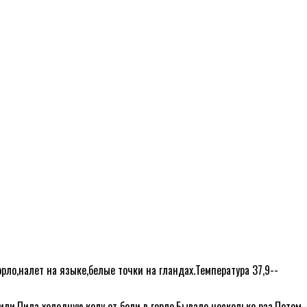
орло,налет на языке,белые точки на гландах.Температура 37,9--
жили.Пила холодную колу от боли в горле.Бывало несколько раз.Потом