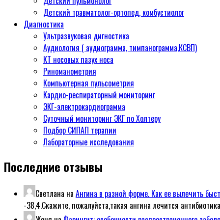
Детский пульмонолог
Детский травматолог-ортопед, комбустиолог
Диагностика
Ультразвуковая дигностика
Аудиология ( аудиограмма, тимпанограмма,КСВП)
КТ носовых пазух носа
Риноманометрия
Компьютерная пульсометрия
Кардио-респираторный мониторинг
ЭКГ-электрокардиограмма
Суточный мониторинг ЭКГ по Холтеру
Подбор СИПАП терапии
Лабораторные исследования
Последние отзывы
Светлана
на
Ангина в разной форме. Как ее вылечить быс
-38,4.Скажите, пожалуйста,такая ангина лечится антибиотик
Женя
на
Фарингит: особенности распространенного забол