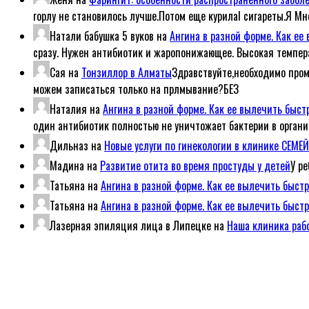
горлу не становилось лучше.Потом еще курилаl сигареты.Я Мн
Натали бабушка 5 вуков
на
Ангина в разной форме. Как е
сразу. Нужен антибиотик и жаропонижающее. Высокая темпер
Сая
на
Тонзиллор в Алматы
Здравствуйте,необходимо пром
можем записаться только на прлмывание?БЕЗ
Наталия
на
Ангина в разной форме. Как ее вылечить быс
один антибиотик полностью не уничтожает бактерии в организ
Дильназ
на
Новые услуги по гинекологии в клинике СЕМ
Мадина
на
Развитие отита во время простуды у детей
У р
Татьяна
на
Ангина в разной форме. Как ее вылечить быст
Татьяна
на
Ангина в разной форме. Как ее вылечить быст
Лазерная эпиляция лица в Липецке
на
Наша клиника рабо