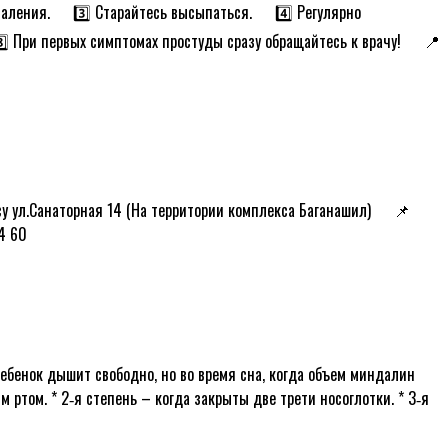
аления. ᅠ 3️⃣ Старайтесь высыпаться. ᅠ 4️⃣ Регулярно
⃣ При первых симптомах простуды сразу обращайтесь к врачу! ᅠ 📍
у ул.Санаторная 14 (На территории комплекса Баганашил) ᅠ 📌
4 60
ебенок дышит свободно, но во время сна, когда объем миндалин
ртом. * 2‑я степень – когда закрыты две трети носо­глотки. * 3‑я