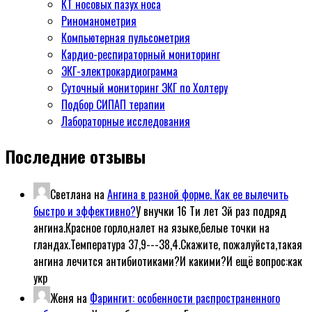
КТ носовых пазух носа
Риноманометрия
Компьютерная пульсометрия
Кардио-респираторный мониторинг
ЭКГ-электрокардиограмма
Суточный мониторинг ЭКГ по Холтеру
Подбор СИПАП терапии
Лабораторные исследования
Последние отзывы
Светлана
на
Ангина в разной форме. Как ее вылечить
быстро и эффективно?
У внучки 16 Ти лет 3й раз подряд
ангина.Красное горло,налет на языке,белые точки на
гландах.Температура 37,9---38,4.Скажите, пожалуйста,такая
ангина лечится антибиотиками?И какими?И ещё вопрос:как
укр
Женя
на
Фарингит: особенности распространенного