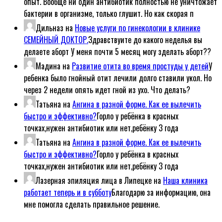
опыт. Вообще ни один антибиотик полностью не уничтожает
бактерии в организме, только глушит. Но как скорая п
Дильназ
на
Новые услуги по гинекологии в клинике
СЕМЕЙНЫЙ ДОКТОР.
Здравствуите до какого неделья вы
делаете аборт У меня почти 5 месяц могу зделать аборт??
Мадина
на
Развитие отита во время простуды у детей
У
ребенка было гнойный отит лечили долго ставили укол. Но
через 2 недели опять идет гной из ухо. Что делать?
Татьяна
на
Ангина в разной форме. Как ее вылечить
быстро и эффективно?
Горло у ребёнка в красных
точках,нужен антибиотик или нет,ребёнку 3 года
Татьяна
на
Ангина в разной форме. Как ее вылечить
быстро и эффективно?
Горло у ребёнка в красных
точках,нужен антибиотик или нет,ребёнку 3 года
Лазерная эпиляция лица в Липецке
на
Наша клиника
работает теперь и в субботу
Благодарю за информацию, она
мне помогла сделать правильное решение.