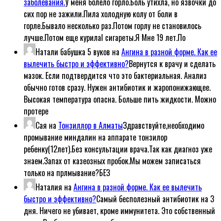
заболевания.
У меня болело горло.Боль утихла, но язвочки до
сих пор не зажили.Пила холодную колу от боли в
горле.Бывало несколько раз.Потом горлу не становилось
лучше.Потом еще курилаl сигареты.Я Мне 19 лет.По
Натали бабушка 5 вуков
на
Ангина в разной форме. Как ее
вылечить быстро и эффективно?
Вернутся к врачу и сделать
мазок. Если подтвердится что это бактериальная. Анализ
обычно готов сразу. Нужен антибиотик и жаропонижающее.
Высокая температура опасна. Больше пить жидкости. Можно
протере
Сая
на
Тонзиллор в Алматы
Здравствуйте,необходимо
промывание миндалин на аппарате тонзилор
ребенку(12лет).Без консультации врача.Так как диагноз уже
знаем.Запах от казеозных пробок.Мы можем записаться
только на прлмывание?БЕЗ
Наталия
на
Ангина в разной форме. Как ее вылечить
быстро и эффективно?
Самый бесполезный антибиотик на 3
дня. Ничего не убивает, кроме иммунитета. Это собственный