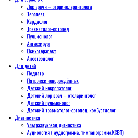
Лор врачи – оториноларингологи
Терапевт
Кардиолог
Травматолог-ортопед
Пульмонолог
Ангиохирург
Психотерапевт
Aнестезиолог
Для детей
Педиатр
Патронаж новорождённых
Детский невропатолог
Детский лор врач – отоларинголог
Детский пульмонолог
Детский травматолог-ортопед, комбустиолог
Диагностика
Ультразвуковая дигностика
Аудиология ( аудиограмма, тимпанограмма,КСВП)