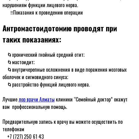
нарушениям функции лицевого нерва.
ᅠ ‼Показания к проведению операции
Антромастоидотомию проводят при
таких показаниях:
ᅠ🌀хронический гнойный средний отит;
ᅠ🌀мастоидит;
ᅠ🌀внутричерепные осложнения в виде поражения мозговых
оболочек и сигмовидного синуса;
ᅠ🌀расстройство функций лицевого нерва.
ᅠ
Лучшие
лор врачи Алматы
клиники “Семейный доктор” окажут
вам профессиональную помощь.
ᅠ
Предварительную запись к врачу вы можете осуществить по
телефонам
ᅠ+7 (727) 250 61 43