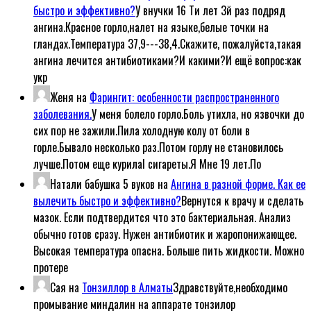
быстро и эффективно?
У внучки 16 Ти лет 3й раз подряд
ангина.Красное горло,налет на языке,белые точки на
гландах.Температура 37,9---38,4.Скажите, пожалуйста,такая
ангина лечится антибиотиками?И какими?И ещё вопрос:как
укр
Женя
на
Фарингит: особенности распространенного
заболевания.
У меня болело горло.Боль утихла, но язвочки до
сих пор не зажили.Пила холодную колу от боли в
горле.Бывало несколько раз.Потом горлу не становилось
лучше.Потом еще курилаl сигареты.Я Мне 19 лет.По
Натали бабушка 5 вуков
на
Ангина в разной форме. Как ее
вылечить быстро и эффективно?
Вернутся к врачу и сделать
мазок. Если подтвердится что это бактериальная. Анализ
обычно готов сразу. Нужен антибиотик и жаропонижающее.
Высокая температура опасна. Больше пить жидкости. Можно
протере
Сая
на
Тонзиллор в Алматы
Здравствуйте,необходимо
промывание миндалин на аппарате тонзилор