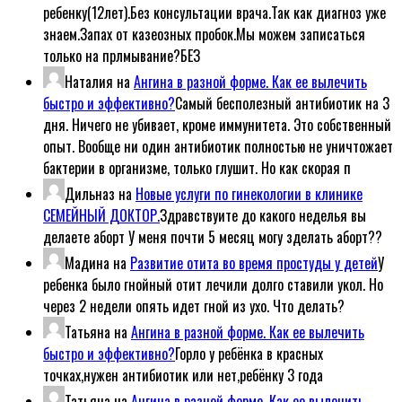
ребенку(12лет).Без консультации врача.Так как диагноз уже
знаем.Запах от казеозных пробок.Мы можем записаться
только на прлмывание?БЕЗ
Наталия
на
Ангина в разной форме. Как ее вылечить
быстро и эффективно?
Самый бесполезный антибиотик на 3
дня. Ничего не убивает, кроме иммунитета. Это собственный
опыт. Вообще ни один антибиотик полностью не уничтожает
бактерии в организме, только глушит. Но как скорая п
Дильназ
на
Новые услуги по гинекологии в клинике
СЕМЕЙНЫЙ ДОКТОР.
Здравствуите до какого неделья вы
делаете аборт У меня почти 5 месяц могу зделать аборт??
Мадина
на
Развитие отита во время простуды у детей
У
ребенка было гнойный отит лечили долго ставили укол. Но
через 2 недели опять идет гной из ухо. Что делать?
Татьяна
на
Ангина в разной форме. Как ее вылечить
быстро и эффективно?
Горло у ребёнка в красных
точках,нужен антибиотик или нет,ребёнку 3 года
Татьяна
на
Ангина в разной форме. Как ее вылечить