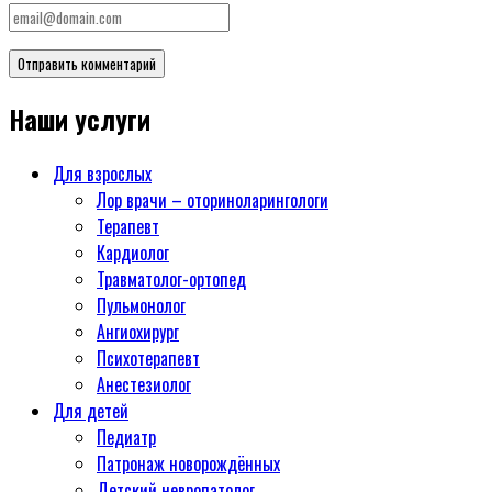
Наши услуги
Для взрослых
Лор врачи – оториноларингологи
Терапевт
Кардиолог
Травматолог-ортопед
Пульмонолог
Ангиохирург
Психотерапевт
Aнестезиолог
Для детей
Педиатр
Патронаж новорождённых
Детский невропатолог