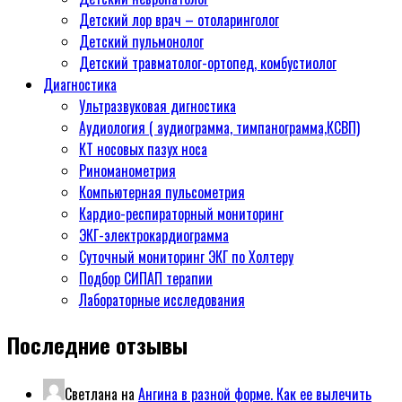
Детский лор врач – отоларинголог
Детский пульмонолог
Детский травматолог-ортопед, комбустиолог
Диагностика
Ультразвуковая дигностика
Аудиология ( аудиограмма, тимпанограмма,КСВП)
КТ носовых пазух носа
Риноманометрия
Компьютерная пульсометрия
Кардио-респираторный мониторинг
ЭКГ-электрокардиограмма
Суточный мониторинг ЭКГ по Холтеру
Подбор СИПАП терапии
Лабораторные исследования
Последние отзывы
Светлана
на
Ангина в разной форме. Как ее вылечить