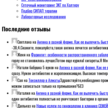
Суточный мониторинг ЭКГ по Холтеру
Подбор СИПАП терапии
Лабораторные исследования
Последние отзывы
Светлана
на
Ангина в разной форме. Как ее вылечить быс
-38,4.Скажите, пожалуйста,такая ангина лечится антибиотик
Женя
на
Фарингит: особенности распространенного забол
горлу не становилось лучше.Потом еще курилаl сигареты.Я Мн
Натали бабушка 5 вуков
на
Ангина в разной форме. Как е
сразу. Нужен антибиотик и жаропонижающее. Высокая темпер
Сая
на
Тонзиллор в Алматы
Здравствуйте,необходимо пром
можем записаться только на прлмывание?БЕЗ
Наталия
на
Ангина в разной форме. Как ее вылечить быс
один антибиотик полностью не уничтожает бактерии в организ
Дильназ
на
Новые услуги по гинекологии в клинике СЕМ