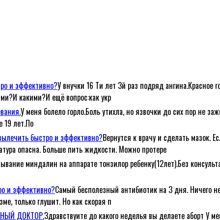
тро и эффективно?
У внучки 16 Ти лет 3й раз подряд ангина.Красное г
ами?И какими?И ещё вопрос:как укр
евания.
У меня болело горло.Боль утихла, но язвочки до сих пор не за
е 19 лет.По
е вылечить быстро и эффективно?
Вернутся к врачу и сделать мазок. Е
атура опасна. Больше пить жидкости. Можно протере
ывание миндалин на аппарате тонзилор ребенку(12лет).Без консульта
тро и эффективно?
Самый бесполезный антибиотик на 3 дня. Ничего не
ме, только глушит. Но как скорая п
ЕЙНЫЙ ДОКТОР.
Здравствуите до какого неделья вы делаете аборт У ме