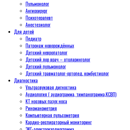
Пульмонолог
Ангиохирург
Психотерапевт
Aнестезиолог
Для детей
Педиатр
Патронаж новорождённых
Детский невропатолог
Детский лор врач – отоларинголог
Детский пульмонолог
Детский травматолог-ортопед, комбустиолог
Диагностика
Ультразвуковая дигностика
Аудиология ( аудиограмма, тимпанограмма,КСВП)
КТ носовых пазух носа
Риноманометрия
Компьютерная пульсометрия
Кардио-респираторный мониторинг
ЭКГ-электрокардиограмма