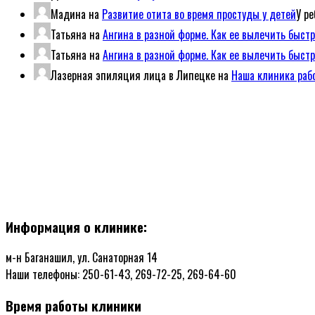
Мадина
на
Развитие отита во время простуды у детей
У р
Татьяна
на
Ангина в разной форме. Как ее вылечить быст
Татьяна
на
Ангина в разной форме. Как ее вылечить быст
Лазерная эпиляция лица в Липецке
на
Наша клиника рабо
Информация о клинике:
м-н Баганашил, ул. Санаторная 14
Наши телефоны: 250-61-43, 269-72-25, 269-64-60
Время работы клиники