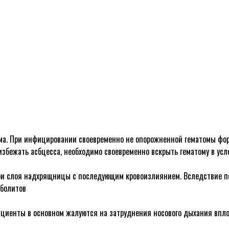
ма. При инфицировании своевременно не опорожненной гематомы фор
збежать асбцесса, необходимо своевременно вскрыть гематому в усл
ри слоя надхрящницы с последующим кровоизлиянием. Вследствие п
аболитов
ациенты в основном жалуются на затруднения носового дыхания впло