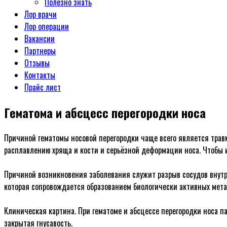
Полезно знать
Лор врачи
Лор операции
Вакансии
Партнеры
Отзывы
Контакты
Прайс лист
Гематома и абсцесс перегородки носа
Причиной гематомы носовой перегородки чаще всего является трав
расплавлению хряща и кости и серьёзной деформации носа. Чтобы и
ᅠ
Причиной возникновения заболевания служит разрыв сосудов внут
которая сопровождается образованием биологически активных мет
ᅠ
Клиническая картина. При гематоме и абсцессе перегородки носа п
закрытая гнусавость.