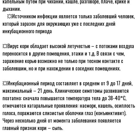
капельным путем при чихании, кашле, разговоре, плаче, крике и
дыхании.
ᅠ💥Источником инфекции является только заболевший человек,
который заразен для окружающих уже с последних дней
инкубационного периода
ᅠ
💥Вирус кори обладает высокой летучестью – с потоками воздуха
переносится в другие помещения, этажи и т.д. В связи с чем,
заражение корью возможно не только при тесном контакте с
заболевшим, но и при нахождении в соседних помещениях.
ᅠ
💥Инкубационный период составляет в среднем от 9 до 17 дней,
максимальный – 21 день. Клинические симптомы развиваются
поэтапно: сначала повышается температура тела до 38-40°С,
отмечаются катаральные проявления: насморк, кашель, осиплость
голоса, поражаются слизистые оболочки глаз (конъюнктивит).
Через несколько дней от момента заболевания появляется
главный признак кори – сыпь.
ᅠ