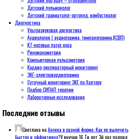
Детский лор врач – отоларинголог
Детский пульмонолог
Детский травматолог-ортопед, комбустиолог
Диагностика
Ультразвуковая дигностика
Аудиология ( аудиограмма, тимпанограмма,КСВП)
КТ носовых пазух носа
Риноманометрия
Компьютерная пульсометрия
Кардио-респираторный мониторинг
ЭКГ-электрокардиограмма
Суточный мониторинг ЭКГ по Холтеру
Подбор СИПАП терапии
Лабораторные исследования
Последние отзывы
Светлана
на
Ангина в разной форме. Как ее вылечить
быстро и эффективно?
У внучки 16 Ти лет 3й раз подряд