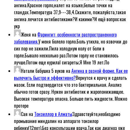
ангина.Красное горло,налет на языке,белые точки на
гландах.Температура 37,9---38,4.Скажите, пожалуйста,такая
ангина лечится антибиотиками?И какими?И ещё вопрос:как
укр
Женя
на
Фарингит: особенности распространенного
заболевания.
У меня болело горло.Боль утихла, но язвочки до
сих пор не зажили.Пила холодную колу от боли в
горле.Бывало несколько раз.Потом горлу не становилось
лучше.Потом еще курилаl сигареты.Я Мне 19 лет.По
Натали бабушка 5 вуков
на
Ангина в разной форме. Как ее
вылечить быстро и эффективно?
Вернутся к врачу и сделать
мазок. Если подтвердится что это бактериальная. Анализ
обычно готов сразу. Нужен антибиотик и жаропонижающее.
Высокая температура опасна. Больше пить жидкости. Можно
протере
Сая
на
Тонзиллор в Алматы
Здравствуйте,необходимо
промывание миндалин на аппарате тонзилор
ребенку(12лет).Без консультации врача.Так как диагноз уже