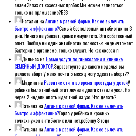
знаем.Запах от казеозных пробок.Мы можем записаться
только на прлмывание?БЕЗ
Наталия
на
Ангина в разной форме. Как ее вылечить
быстро и эффективно?
Самый бесполезный антибиотик на 3
дня. Ничего не убивает, кроме иммунитета. Это собственный
опыт. Вообще ни один антибиотик полностью не уничтожает
бактерии в организме, только глушит. Но как скорая п
Дильназ
на
Новые услуги по гинекологии в клинике
СЕМЕЙНЫЙ ДОКТОР.
Здравствуите до какого неделья вы
делаете аборт У меня почти 5 месяц могу зделать аборт??
Мадина
на
Развитие отита во время простуды у детей
У
ребенка было гнойный отит лечили долго ставили укол. Но
через 2 недели опять идет гной из ухо. Что делать?
Татьяна
на
Ангина в разной форме. Как ее вылечить
быстро и эффективно?
Горло у ребёнка в красных
точках,нужен антибиотик или нет,ребёнку 3 года
Татьяна
на
Ангина в разной форме. Как ее вылечить