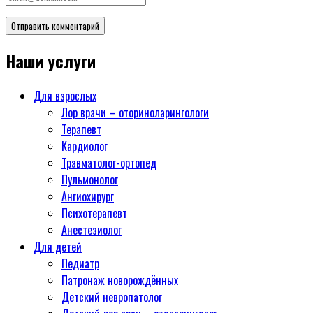
Наши услуги
Для взрослых
Лор врачи – оториноларингологи
Терапевт
Кардиолог
Травматолог-ортопед
Пульмонолог
Ангиохирург
Психотерапевт
Aнестезиолог
Для детей
Педиатр
Патронаж новорождённых
Детский невропатолог