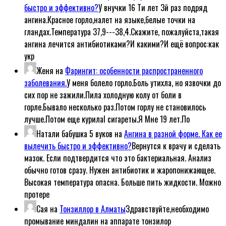
быстро и эффективно?
У внучки 16 Ти лет 3й раз подряд
ангина.Красное горло,налет на языке,белые точки на
гландах.Температура 37,9---38,4.Скажите, пожалуйста,такая
ангина лечится антибиотиками?И какими?И ещё вопрос:как
укр
Женя
на
Фарингит: особенности распространенного
заболевания.
У меня болело горло.Боль утихла, но язвочки до
сих пор не зажили.Пила холодную колу от боли в
горле.Бывало несколько раз.Потом горлу не становилось
лучше.Потом еще курилаl сигареты.Я Мне 19 лет.По
Натали бабушка 5 вуков
на
Ангина в разной форме. Как ее
вылечить быстро и эффективно?
Вернутся к врачу и сделать
мазок. Если подтвердится что это бактериальная. Анализ
обычно готов сразу. Нужен антибиотик и жаропонижающее.
Высокая температура опасна. Больше пить жидкости. Можно
протере
Сая
на
Тонзиллор в Алматы
Здравствуйте,необходимо
промывание миндалин на аппарате тонзилор