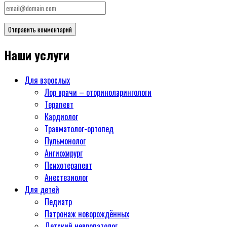
Наши услуги
Для взрослых
Лор врачи – оториноларингологи
Терапевт
Кардиолог
Травматолог-ортопед
Пульмонолог
Ангиохирург
Психотерапевт
Aнестезиолог
Для детей
Педиатр
Патронаж новорождённых
Детский невропатолог