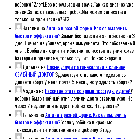
ребенку(12лет).Без консультации врача.Так как диагноз уже
знаем.Запах от казеозных пробок.Мы можем записаться
только на прлмывание?БЕЗ
Наталия
на
Ангина в разной форме. Как ее вылечить
быстро и эффективно?
Самый бесполезный антибиотик на 3
дня. Ничего не убивает, кроме иммунитета. Это собственный
опыт. Вообще ни один антибиотик полностью не уничтожает
бактерии в организме, только глушит. Но как скорая п
Дильназ
на
Новые услуги по гинекологии в клинике
СЕМЕЙНЫЙ ДОКТОР.
Здравствуите до какого неделья вы
делаете аборт У меня почти 5 месяц могу зделать аборт??
Мадина
на
Развитие отита во время простуды у детей
У
ребенка было гнойный отит лечили долго ставили укол. Но
через 2 недели опять идет гной из ухо. Что делать?
Татьяна
на
Ангина в разной форме. Как ее вылечить
быстро и эффективно?
Горло у ребёнка в красных
точках,нужен антибиотик или нет,ребёнку 3 года
Татьяна
на
Ангина в разной форме. Как ее вылечить