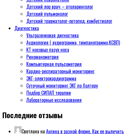
Детский лор врач – отоларинголог
Детский пульмонолог
Детский травматолог-ортопед, комбустиолог
Диагностика
Ультразвуковая дигностика
Аудиология ( аудиограмма, тимпанограмма,КСВП)
КТ носовых пазух носа
Риноманометрия
Компьютерная пульсометрия
Кардио-респираторный мониторинг
ЭКГ-электрокардиограмма
Суточный мониторинг ЭКГ по Холтеру
Подбор СИПАП терапии
Лабораторные исследования
Последние отзывы
Светлана
на
Ангина в разной форме. Как ее вылечить