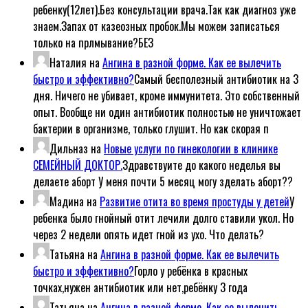
ребенку(12лет).Без консультации врача.Так как диагноз уже
знаем.Запах от казеозных пробок.Мы можем записаться
только на прлмывание?БЕЗ
Наталия
на
Ангина в разной форме. Как ее вылечить
быстро и эффективно?
Самый бесполезный антибиотик на 3
дня. Ничего не убивает, кроме иммунитета. Это собственный
опыт. Вообще ни один антибиотик полностью не уничтожает
бактерии в организме, только глушит. Но как скорая п
Дильназ
на
Новые услуги по гинекологии в клинике
СЕМЕЙНЫЙ ДОКТОР.
Здравствуите до какого неделья вы
делаете аборт У меня почти 5 месяц могу зделать аборт??
Мадина
на
Развитие отита во время простуды у детей
У
ребенка было гнойный отит лечили долго ставили укол. Но
через 2 недели опять идет гной из ухо. Что делать?
Татьяна
на
Ангина в разной форме. Как ее вылечить
быстро и эффективно?
Горло у ребёнка в красных
точках,нужен антибиотик или нет,ребёнку 3 года
Татьяна
на
Ангина в разной форме. Как ее вылечить