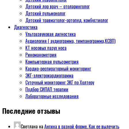
Детский лор врач – отоларинголог
Детский пульмонолог
Детский травматолог-ортопед, комбустиолог
Диагностика
Ультразвуковая дигностика
Аудиология ( аудиограмма, тимпанограмма,КСВП)
КТ носовых пазух носа
Риноманометрия
Компьютерная пульсометрия
Кардио-респираторный мониторинг
ЭКГ-электрокардиограмма
Суточный мониторинг ЭКГ по Холтеру
Подбор СИПАП терапии
Лабораторные исследования
Последние отзывы
Светлана
на
Ангина в разной форме. Как ее вылечить