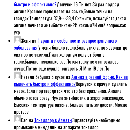
быстро и эффективно?
У внучки 16 Ти лет 3й раз подряд
ангина.Красное горло,налет на языке,белые точки на
гландах.Температура 37,9---38,4.Скажите, пожалуйста,такая
ангина лечится антибиотиками?И какими?И ещё вопрос:как
укр
Женя
на
Фарингит: особенности распространенного
заболевания.
У меня болело горло.Боль утихла, но язвочки до
сих пор не зажили.Пила холодную колу от боли в
горле.Бывало несколько раз.Потом горлу не становилось
лучше.Потом еще курилаl сигареты.Я Мне 19 лет.По
Натали бабушка 5 вуков
на
Ангина в разной форме. Как ее
вылечить быстро и эффективно?
Вернутся к врачу и сделать
мазок. Если подтвердится что это бактериальная. Анализ
обычно готов сразу. Нужен антибиотик и жаропонижающее.
Высокая температура опасна. Больше пить жидкости. Можно
протере
Сая
на
Тонзиллор в Алматы
Здравствуйте,необходимо
промывание миндалин на аппарате тонзилор