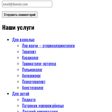
Наши услуги
Для взрослых
Лор врачи – оториноларингологи
Терапевт
Кардиолог
Травматолог-ортопед
Пульмонолог
Ангиохирург
Психотерапевт
Aнестезиолог
Для детей
Педиатр
Патронаж новорождённых
Детский невропатолог