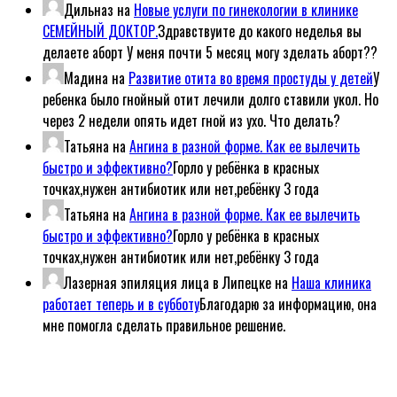
Дильназ
на
Новые услуги по гинекологии в клинике
СЕМЕЙНЫЙ ДОКТОР.
Здравствуите до какого неделья вы
делаете аборт У меня почти 5 месяц могу зделать аборт??
Мадина
на
Развитие отита во время простуды у детей
У
ребенка было гнойный отит лечили долго ставили укол. Но
через 2 недели опять идет гной из ухо. Что делать?
Татьяна
на
Ангина в разной форме. Как ее вылечить
быстро и эффективно?
Горло у ребёнка в красных
точках,нужен антибиотик или нет,ребёнку 3 года
Татьяна
на
Ангина в разной форме. Как ее вылечить
быстро и эффективно?
Горло у ребёнка в красных
точках,нужен антибиотик или нет,ребёнку 3 года
Лазерная эпиляция лица в Липецке
на
Наша клиника
работает теперь и в субботу
Благодарю за информацию, она
мне помогла сделать правильное решение.