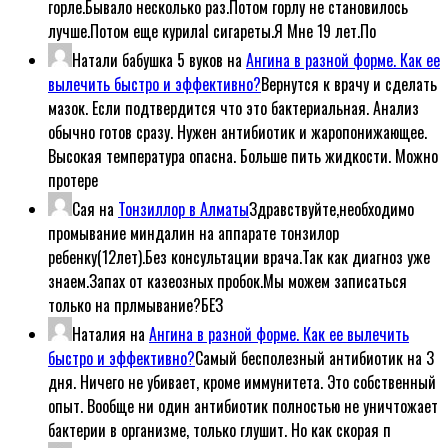
горле.Бывало несколько раз.Потом горлу не становилось
лучше.Потом еще курилаl сигареты.Я Мне 19 лет.По
Натали бабушка 5 вуков
на
Ангина в разной форме. Как ее
вылечить быстро и эффективно?
Вернутся к врачу и сделать
мазок. Если подтвердится что это бактериальная. Анализ
обычно готов сразу. Нужен антибиотик и жаропонижающее.
Высокая температура опасна. Больше пить жидкости. Можно
протере
Сая
на
Тонзиллор в Алматы
Здравствуйте,необходимо
промывание миндалин на аппарате тонзилор
ребенку(12лет).Без консультации врача.Так как диагноз уже
знаем.Запах от казеозных пробок.Мы можем записаться
только на прлмывание?БЕЗ
Наталия
на
Ангина в разной форме. Как ее вылечить
быстро и эффективно?
Самый бесполезный антибиотик на 3
дня. Ничего не убивает, кроме иммунитета. Это собственный
опыт. Вообще ни один антибиотик полностью не уничтожает
бактерии в организме, только глушит. Но как скорая п