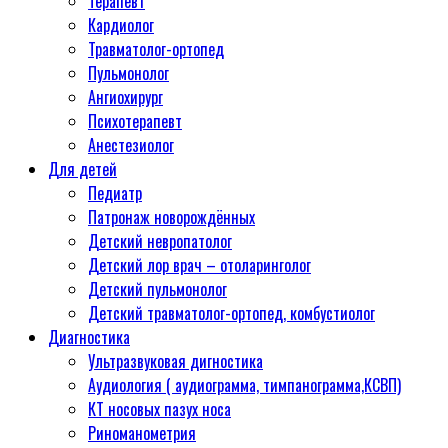
Терапевт
Кардиолог
Травматолог-ортопед
Пульмонолог
Ангиохирург
Психотерапевт
Aнестезиолог
Для детей
Педиатр
Патронаж новорождённых
Детский невропатолог
Детский лор врач – отоларинголог
Детский пульмонолог
Детский травматолог-ортопед, комбустиолог
Диагностика
Ультразвуковая дигностика
Аудиология ( аудиограмма, тимпанограмма,КСВП)
КТ носовых пазух носа
Риноманометрия