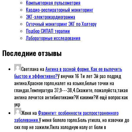
Компьютерная пульсометрия
Кардио-респираторный мониторинг
ЭКГ-электрокардиограмма
Суточный мониторинг ЭКГ по Холтеру
Подбор СИПАП терапии
Лабораторные исследования
Последние отзывы
Светлана
на
Ангина в разной форме. Как ее вылечить
быстро и эффективно?
У внучки 16 Ти лет 3й раз подряд
ангина.Красное горло,налет на языке,белые точки на
гландах.Температура 37,9---38,4.Скажите, пожалуйста,такая
ангина лечится антибиотиками?И какими?И ещё вопрос:как
укр
Женя
на
Фарингит: особенности распространенного
заболевания.
У меня болело горло.Боль утихла, но язвочки до
сих пор не зажили.Пила холодную колу от боли в