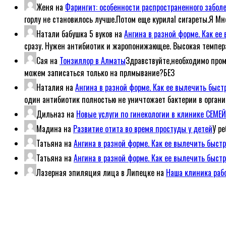
Женя
на
Фарингит: особенности распространенного забол
горлу не становилось лучше.Потом еще курилаl сигареты.Я Мн
Натали бабушка 5 вуков
на
Ангина в разной форме. Как е
сразу. Нужен антибиотик и жаропонижающее. Высокая темпер
Сая
на
Тонзиллор в Алматы
Здравствуйте,необходимо пром
можем записаться только на прлмывание?БЕЗ
Наталия
на
Ангина в разной форме. Как ее вылечить быс
один антибиотик полностью не уничтожает бактерии в организ
Дильназ
на
Новые услуги по гинекологии в клинике СЕМ
Мадина
на
Развитие отита во время простуды у детей
У р
Татьяна
на
Ангина в разной форме. Как ее вылечить быст
Татьяна
на
Ангина в разной форме. Как ее вылечить быст
Лазерная эпиляция лица в Липецке
на
Наша клиника рабо