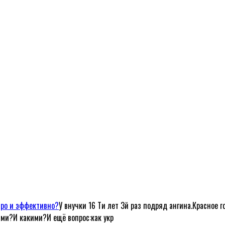
тро и эффективно?
У внучки 16 Ти лет 3й раз подряд ангина.Красное г
ами?И какими?И ещё вопрос:как укр