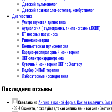
Детский пульмонолог
Детский травматолог-ортопед, комбустиолог
Диагностика
Ультразвуковая дигностика
Аудиология ( аудиограмма, тимпанограмма,КСВП)
КТ носовых пазух носа
Риноманометрия
Компьютерная пульсометрия
Кардио-респираторный мониторинг
ЭКГ-электрокардиограмма
Суточный мониторинг ЭКГ по Холтеру
Подбор СИПАП терапии
Лабораторные исследования
Последние отзывы
Светлана
на
Ангина в разной форме. Как ее вылечить быс
-38,4.Скажите, пожалуйста,такая ангина лечится антибиотик