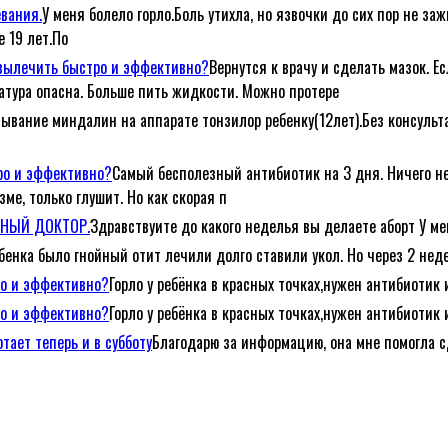
евания.
У меня болело горло.Боль утихла, но язвочки до сих пор не за
е 19 лет.По
е вылечить быстро и эффективно?
Вернутся к врачу и сделать мазок. Е
атура опасна. Больше пить жидкости. Можно протере
ывание миндалин на аппарате тонзилор ребенку(12лет).Без консульта
тро и эффективно?
Самый бесполезный антибиотик на 3 дня. Ничего не
ме, только глушит. Но как скорая п
ЕЙНЫЙ ДОКТОР.
Здравствуите до какого неделья вы делаете аборт У ме
ебенка было гнойный отит лечили долго ставили укол. Но через 2 неде
ро и эффективно?
Горло у ребёнка в красных точках,нужен антибиотик 
ро и эффективно?
Горло у ребёнка в красных точках,нужен антибиотик 
тает теперь и в субботу
Благодарю за информацию, она мне помогла с