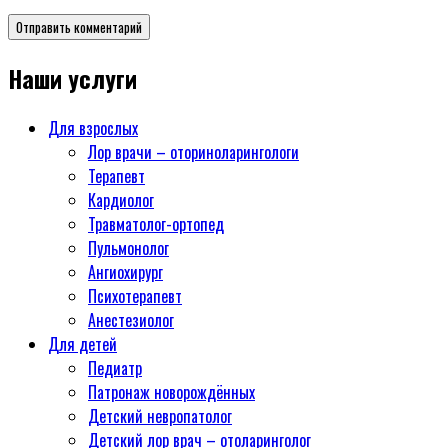
Наши услуги
Для взрослых
Лор врачи – оториноларингологи
Терапевт
Кардиолог
Травматолог-ортопед
Пульмонолог
Ангиохирург
Психотерапевт
Aнестезиолог
Для детей
Педиатр
Патронаж новорождённых
Детский невропатолог
Детский лор врач – отоларинголог