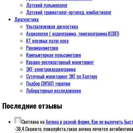
Детский пульмонолог
Детский травматолог-ортопед, комбустиолог
Диагностика
Ультразвуковая дигностика
Аудиология ( аудиограмма, тимпанограмма,КСВП)
КТ носовых пазух носа
Риноманометрия
Компьютерная пульсометрия
Кардио-респираторный мониторинг
ЭКГ-электрокардиограмма
Суточный мониторинг ЭКГ по Холтеру
Подбор СИПАП терапии
Лабораторные исследования
Последние отзывы
Светлана
на
Ангина в разной форме. Как ее вылечить быс
-38,4.Скажите, пожалуйста,такая ангина лечится антибиотик