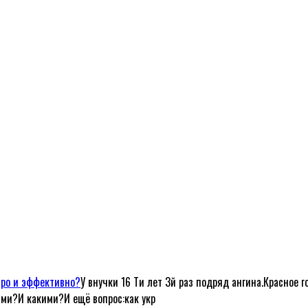
тро и эффективно?
У внучки 16 Ти лет 3й раз подряд ангина.Красное г
ами?И какими?И ещё вопрос:как укр