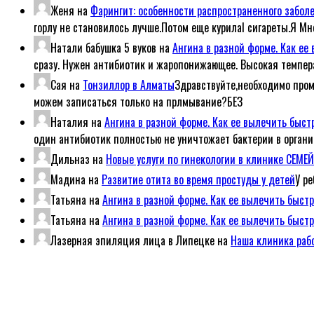
Женя
на
Фарингит: особенности распространенного забол
горлу не становилось лучше.Потом еще курилаl сигареты.Я Мн
Натали бабушка 5 вуков
на
Ангина в разной форме. Как е
сразу. Нужен антибиотик и жаропонижающее. Высокая темпер
Сая
на
Тонзиллор в Алматы
Здравствуйте,необходимо пром
можем записаться только на прлмывание?БЕЗ
Наталия
на
Ангина в разной форме. Как ее вылечить быс
один антибиотик полностью не уничтожает бактерии в организ
Дильназ
на
Новые услуги по гинекологии в клинике СЕМ
Мадина
на
Развитие отита во время простуды у детей
У р
Татьяна
на
Ангина в разной форме. Как ее вылечить быст
Татьяна
на
Ангина в разной форме. Как ее вылечить быст
Лазерная эпиляция лица в Липецке
на
Наша клиника рабо