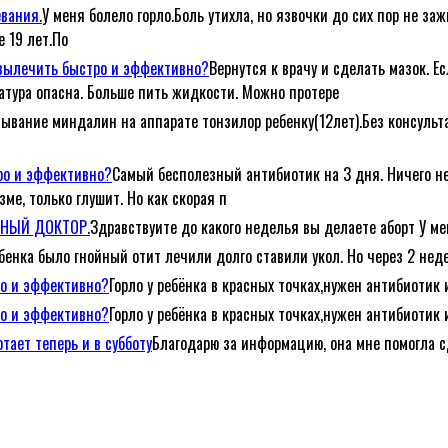
евания.
У меня болело горло.Боль утихла, но язвочки до сих пор не за
е 19 лет.По
е вылечить быстро и эффективно?
Вернутся к врачу и сделать мазок. Е
атура опасна. Больше пить жидкости. Можно протере
ывание миндалин на аппарате тонзилор ребенку(12лет).Без консульта
тро и эффективно?
Самый бесполезный антибиотик на 3 дня. Ничего не
ме, только глушит. Но как скорая п
ЕЙНЫЙ ДОКТОР.
Здравствуите до какого неделья вы делаете аборт У ме
ебенка было гнойный отит лечили долго ставили укол. Но через 2 неде
ро и эффективно?
Горло у ребёнка в красных точках,нужен антибиотик 
ро и эффективно?
Горло у ребёнка в красных точках,нужен антибиотик 
тает теперь и в субботу
Благодарю за информацию, она мне помогла с