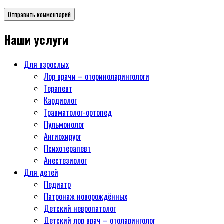
Наши услуги
Для взрослых
Лор врачи – оториноларингологи
Терапевт
Кардиолог
Травматолог-ортопед
Пульмонолог
Ангиохирург
Психотерапевт
Aнестезиолог
Для детей
Педиатр
Патронаж новорождённых
Детский невропатолог
Детский лор врач – отоларинголог