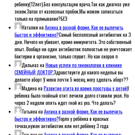
ребенку(12лет).Без консультации врача.Так как диагноз уже
знаем.Запах от казеозных пробок.Мы можем записаться
только на прлмывание?БЕЗ
Наталия
на
Ангина в разной форме. Как ее вылечить
быстро и эффективно?
Самый бесполезный антибиотик на 3
дня. Ничего не убивает, кроме иммунитета. Это собственный
опыт. Вообще ни один антибиотик полностью не уничтожает
бактерии в организме, только глушит. Но как скорая п
Дильназ
на
Новые услуги по гинекологии в клинике
СЕМЕЙНЫЙ ДОКТОР.
Здравствуите до какого неделья вы
делаете аборт У меня почти 5 месяц могу зделать аборт??
Мадина
на
Развитие отита во время простуды у детей
У
ребенка было гнойный отит лечили долго ставили укол. Но
через 2 недели опять идет гной из ухо. Что делать?
Татьяна
на
Ангина в разной форме. Как ее вылечить
быстро и эффективно?
Горло у ребёнка в красных
точках,нужен антибиотик или нет,ребёнку 3 года
Татьяна
на
Ангина в разной форме. Как ее вылечить