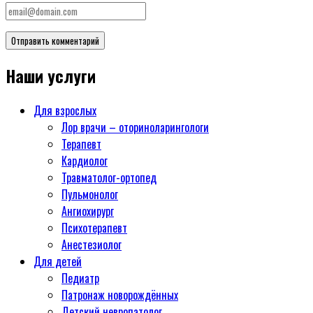
Наши услуги
Для взрослых
Лор врачи – оториноларингологи
Терапевт
Кардиолог
Травматолог-ортопед
Пульмонолог
Ангиохирург
Психотерапевт
Aнестезиолог
Для детей
Педиатр
Патронаж новорождённых
Детский невропатолог