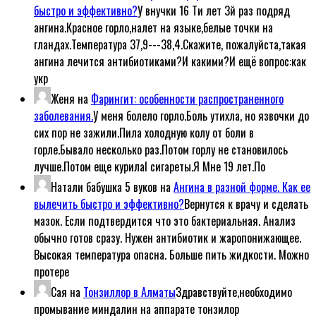
быстро и эффективно?
У внучки 16 Ти лет 3й раз подряд
ангина.Красное горло,налет на языке,белые точки на
гландах.Температура 37,9---38,4.Скажите, пожалуйста,такая
ангина лечится антибиотиками?И какими?И ещё вопрос:как
укр
Женя
на
Фарингит: особенности распространенного
заболевания.
У меня болело горло.Боль утихла, но язвочки до
сих пор не зажили.Пила холодную колу от боли в
горле.Бывало несколько раз.Потом горлу не становилось
лучше.Потом еще курилаl сигареты.Я Мне 19 лет.По
Натали бабушка 5 вуков
на
Ангина в разной форме. Как ее
вылечить быстро и эффективно?
Вернутся к врачу и сделать
мазок. Если подтвердится что это бактериальная. Анализ
обычно готов сразу. Нужен антибиотик и жаропонижающее.
Высокая температура опасна. Больше пить жидкости. Можно
протере
Сая
на
Тонзиллор в Алматы
Здравствуйте,необходимо
промывание миндалин на аппарате тонзилор