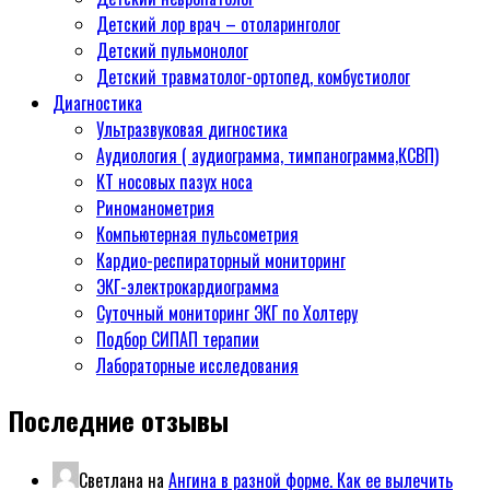
Детский лор врач – отоларинголог
Детский пульмонолог
Детский травматолог-ортопед, комбустиолог
Диагностика
Ультразвуковая дигностика
Аудиология ( аудиограмма, тимпанограмма,КСВП)
КТ носовых пазух носа
Риноманометрия
Компьютерная пульсометрия
Кардио-респираторный мониторинг
ЭКГ-электрокардиограмма
Суточный мониторинг ЭКГ по Холтеру
Подбор СИПАП терапии
Лабораторные исследования
Последние отзывы
Светлана
на
Ангина в разной форме. Как ее вылечить