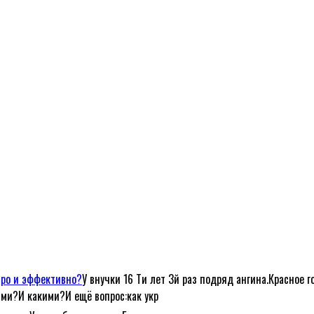
тро и эффективно?
У внучки 16 Ти лет 3й раз подряд ангина.Красное г
ами?И какими?И ещё вопрос:как укр