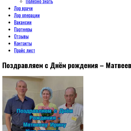
Полезно знать
Лор врачи
Лор операции
Вакансии
Партнеры
Отзывы
Контакты
Прайс лист
Поздравляем с Днём рождения – Матвеев