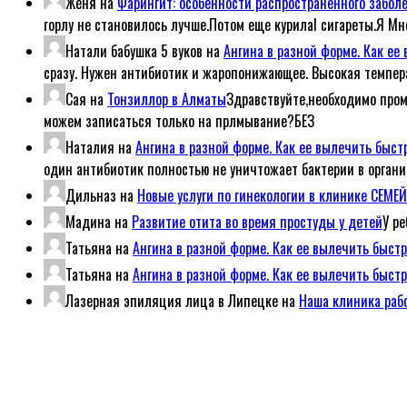
Женя
на
Фарингит: особенности распространенного забол
горлу не становилось лучше.Потом еще курилаl сигареты.Я Мн
Натали бабушка 5 вуков
на
Ангина в разной форме. Как е
сразу. Нужен антибиотик и жаропонижающее. Высокая темпер
Сая
на
Тонзиллор в Алматы
Здравствуйте,необходимо пром
можем записаться только на прлмывание?БЕЗ
Наталия
на
Ангина в разной форме. Как ее вылечить быс
один антибиотик полностью не уничтожает бактерии в организ
Дильназ
на
Новые услуги по гинекологии в клинике СЕМ
Мадина
на
Развитие отита во время простуды у детей
У р
Татьяна
на
Ангина в разной форме. Как ее вылечить быст
Татьяна
на
Ангина в разной форме. Как ее вылечить быст
Лазерная эпиляция лица в Липецке
на
Наша клиника рабо