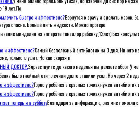
евания.
У меня болело горло.Боль утихла, но язвочки до сих пор не за
е 19 лет.По
е вылечить быстро и эффективно?
Вернутся к врачу и сделать мазок. Е
атура опасна. Больше пить жидкости. Можно протере
ывание миндалин на аппарате тонзилор ребенку(12лет).Без консульта
тро и эффективно?
Самый бесполезный антибиотик на 3 дня. Ничего не
ме, только глушит. Но как скорая п
ЕЙНЫЙ ДОКТОР.
Здравствуите до какого неделья вы делаете аборт У ме
ебенка было гнойный отит лечили долго ставили укол. Но через 2 неде
ро и эффективно?
Горло у ребёнка в красных точках,нужен антибиотик 
ро и эффективно?
Горло у ребёнка в красных точках,нужен антибиотик 
тает теперь и в субботу
Благодарю за информацию, она мне помогла с