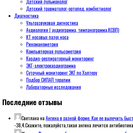
Детский пульмонолог
Детский травматолог-ортопед, комбустиолог
Диагностика
Ультразвуковая дигностика
Аудиология ( аудиограмма, тимпанограмма,КСВП)
КТ носовых пазух носа
Риноманометрия
Компьютерная пульсометрия
Кардио-респираторный мониторинг
ЭКГ-электрокардиограмма
Суточный мониторинг ЭКГ по Холтеру
Подбор СИПАП терапии
Лабораторные исследования
Последние отзывы
Светлана
на
Ангина в разной форме. Как ее вылечить быс
-38,4.Скажите, пожалуйста,такая ангина лечится антибиотик