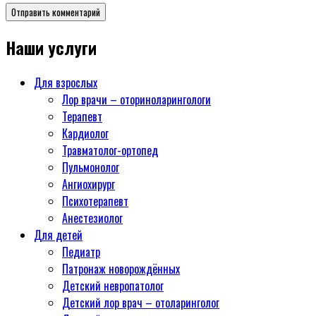
Наши услуги
Для взрослых
Лор врачи – оториноларингологи
Терапевт
Кардиолог
Травматолог-ортопед
Пульмонолог
Ангиохирург
Психотерапевт
Aнестезиолог
Для детей
Педиатр
Патронаж новорождённых
Детский невропатолог
Детский лор врач – отоларинголог