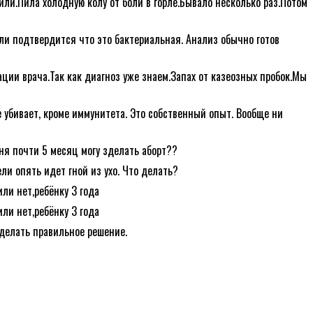
жили.Пила холодную колу от боли в горле.Бывало несколько раз.Потом
сли подтвердится что это бактериальная. Анализ обычно готов
ции врача.Так как диагноз уже знаем.Запах от казеозных пробок.Мы
 убивает, кроме иммунитета. Это собственный опыт. Вообще ни
ня почти 5 месяц могу зделать аборт??
ли опять идет гной из ухо. Что делать?
или нет,ребёнку 3 года
или нет,ребёнку 3 года
делать правильное решение.