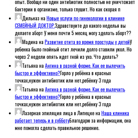
опыт. Вообще ни один антибиотик полностью не уничтожает
бактерии в организме, только глушит. Но как скорая п
Дильназ
на
Новые услуги по гинекологии в клинике
СЕМЕЙНЫЙ ДОКТОР.
Здравствуите до какого неделья вы
делаете аборт У меня почти 5 месяц могу зделать аборт??
Мадина
на
Развитие отита во время простуды у детей
У
ребенка было гнойный отит лечили долго ставили укол. Но
через 2 недели опять идет гной из ухо. Что делать?
Татьяна
на
Ангина в разной форме. Как ее вылечить
быстро и эффективно?
Горло у ребёнка в красных
точках,нужен антибиотик или нет,ребёнку 3 года
Татьяна
на
Ангина в разной форме. Как ее вылечить
быстро и эффективно?
Горло у ребёнка в красных
точках,нужен антибиотик или нет,ребёнку 3 года
Лазерная эпиляция лица в Липецке
на
Наша клиника
работает теперь и в субботу
Благодарю за информацию, она
мне помогла сделать правильное решение.