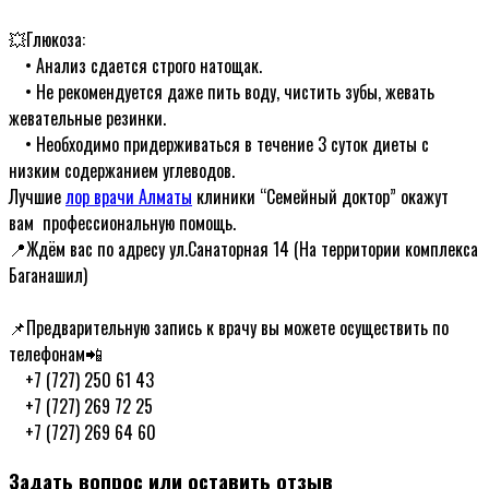
ᅠ
💥Глюкоза:
ᅠ• Анализ сдается строго натощак.
ᅠ• Не рекомендуется даже пить воду, чистить зубы, жевать
жевательные резинки.
ᅠ• Необходимо придерживаться в течение 3 суток диеты с
низким содержанием углеводов.
Лучшие
лор врачи Алматы
клиники “Семейный доктор” окажут
вам профессиональную помощь.ᅠᅠ
📍Ждём вас по адресу ул.Санаторная 14 (На территории комплекса
Баганашил)
ᅠ
📌Предварительную запись к врачу вы можете осуществить по
телефонам📲
ᅠ+7 (727) 250 61 43
ᅠ+7 (727) 269 72 25
ᅠ+7 (727) 269 64 60
Задать вопрос или оставить отзыв