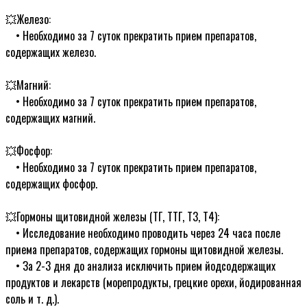
ᅠ
💥Железо:
ᅠ• Необходимо за 7 суток прекратить прием препаратов,
содержащих железо.
ᅠ
💥Магний:
ᅠ• Необходимо за 7 суток прекратить прием препаратов,
содержащих магний.
ᅠ
💥Фосфор:
ᅠ• Необходимо за 7 суток прекратить прием препаратов,
содержащих фосфор.
ᅠ
💥Гормоны щитовидной железы (ТГ, ТТГ, Т3, Т4):
ᅠ• Исследование необходимо проводить через 24 часа после
приема препаратов, сoдержащих гормоны щитовидной железы.
ᅠ• За 2-3 дня до анализа исключить прием йодсодержащих
продуктов и лекарств (морепродукты, грецкие орехи, йодированная
соль и т. д.).