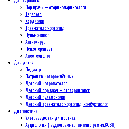
Для взрослых
Лор врачи – оториноларингологи
Терапевт
Кардиолог
Травматолог-ортопед
Пульмонолог
Ангиохирург
Психотерапевт
Aнестезиолог
Для детей
Педиатр
Патронаж новорождённых
Детский невропатолог
Детский лор врач – отоларинголог
Детский пульмонолог
Детский травматолог-ортопед, комбустиолог
Диагностика
Ультразвуковая дигностика
Аудиология ( аудиограмма, тимпанограмма,КСВП)