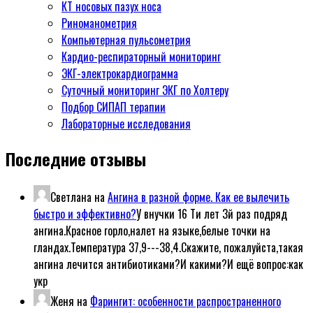
КТ носовых пазух носа
Риноманометрия
Компьютерная пульсометрия
Кардио-респираторный мониторинг
ЭКГ-электрокардиограмма
Суточный мониторинг ЭКГ по Холтеру
Подбор СИПАП терапии
Лабораторные исследования
Последние отзывы
Светлана
на
Ангина в разной форме. Как ее вылечить
быстро и эффективно?
У внучки 16 Ти лет 3й раз подряд
ангина.Красное горло,налет на языке,белые точки на
гландах.Температура 37,9---38,4.Скажите, пожалуйста,такая
ангина лечится антибиотиками?И какими?И ещё вопрос:как
укр
Женя
на
Фарингит: особенности распространенного