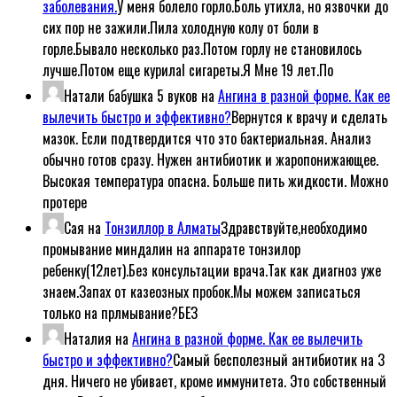
заболевания.
У меня болело горло.Боль утихла, но язвочки до
сих пор не зажили.Пила холодную колу от боли в
горле.Бывало несколько раз.Потом горлу не становилось
лучше.Потом еще курилаl сигареты.Я Мне 19 лет.По
Натали бабушка 5 вуков
на
Ангина в разной форме. Как ее
вылечить быстро и эффективно?
Вернутся к врачу и сделать
мазок. Если подтвердится что это бактериальная. Анализ
обычно готов сразу. Нужен антибиотик и жаропонижающее.
Высокая температура опасна. Больше пить жидкости. Можно
протере
Сая
на
Тонзиллор в Алматы
Здравствуйте,необходимо
промывание миндалин на аппарате тонзилор
ребенку(12лет).Без консультации врача.Так как диагноз уже
знаем.Запах от казеозных пробок.Мы можем записаться
только на прлмывание?БЕЗ
Наталия
на
Ангина в разной форме. Как ее вылечить
быстро и эффективно?
Самый бесполезный антибиотик на 3
дня. Ничего не убивает, кроме иммунитета. Это собственный