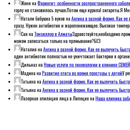
Женя
на
Фарингит: особенности распространенного забол
горлу не становилось лучше.Потом еще курилаl сигареты.Я Мн
Натали бабушка 5 вуков
на
Ангина в разной форме. Как е
сразу. Нужен антибиотик и жаропонижающее. Высокая темпер
Сая
на
Тонзиллор в Алматы
Здравствуйте,необходимо пром
можем записаться только на прлмывание?БЕЗ
Наталия
на
Ангина в разной форме. Как ее вылечить быс
один антибиотик полностью не уничтожает бактерии в организ
Дильназ
на
Новые услуги по гинекологии в клинике СЕМ
Мадина
на
Развитие отита во время простуды у детей
У р
Татьяна
на
Ангина в разной форме. Как ее вылечить быст
Татьяна
на
Ангина в разной форме. Как ее вылечить быст
Лазерная эпиляция лица в Липецке
на
Наша клиника рабо