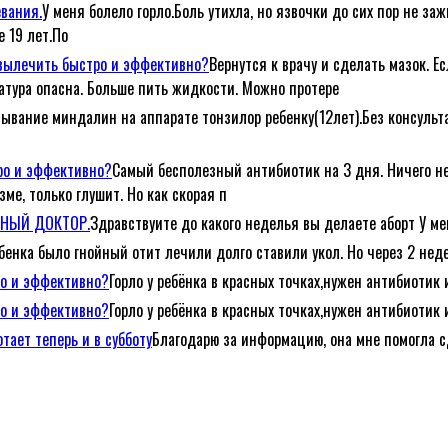
евания.
У меня болело горло.Боль утихла, но язвочки до сих пор не за
е 19 лет.По
е вылечить быстро и эффективно?
Вернутся к врачу и сделать мазок. Е
атура опасна. Больше пить жидкости. Можно протере
ывание миндалин на аппарате тонзилор ребенку(12лет).Без консульта
тро и эффективно?
Самый бесполезный антибиотик на 3 дня. Ничего не
ме, только глушит. Но как скорая п
ЕЙНЫЙ ДОКТОР.
Здравствуите до какого неделья вы делаете аборт У ме
ебенка было гнойный отит лечили долго ставили укол. Но через 2 неде
ро и эффективно?
Горло у ребёнка в красных точках,нужен антибиотик 
ро и эффективно?
Горло у ребёнка в красных точках,нужен антибиотик 
тает теперь и в субботу
Благодарю за информацию, она мне помогла с