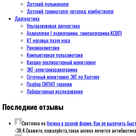
Детский пульмонолог
Детский травматолог-ортопед, комбустиолог
Диагностика
Ультразвуковая дигностика
Аудиология ( аудиограмма, тимпанограмма,КСВП)
КТ носовых пазух носа
Риноманометрия
Компьютерная пульсометрия
Кардио-респираторный мониторинг
ЭКГ-электрокардиограмма
Суточный мониторинг ЭКГ по Холтеру
Подбор СИПАП терапии
Лабораторные исследования
Последние отзывы
Светлана
на
Ангина в разной форме. Как ее вылечить быс
-38,4.Скажите, пожалуйста,такая ангина лечится антибиотик