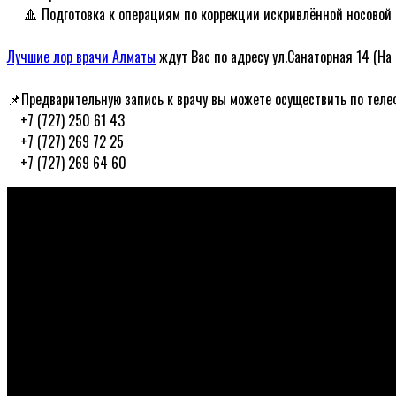
ᅠ 🔺 Подготовка к операциям по коррекции искривлённой носовой 
ᅠ
Лучшие лор врачи Алматы
ждут Вас по адресу ул.Санаторная 14 (На
ᅠ
📌Предварительную запись к врачу вы можете осуществить по тел
ᅠ+7 (727) 250 61 43
ᅠ+7 (727) 269 72 25
ᅠ+7 (727) 269 64 60