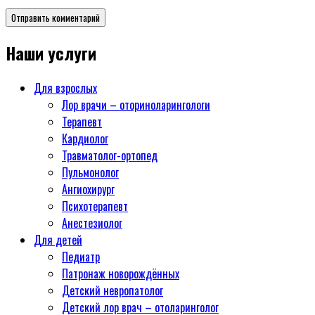
Наши услуги
Для взрослых
Лор врачи – оториноларингологи
Терапевт
Кардиолог
Травматолог-ортопед
Пульмонолог
Ангиохирург
Психотерапевт
Aнестезиолог
Для детей
Педиатр
Патронаж новорождённых
Детский невропатолог
Детский лор врач – отоларинголог