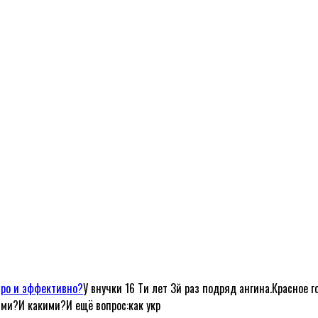
тро и эффективно?
У внучки 16 Ти лет 3й раз подряд ангина.Красное г
ами?И какими?И ещё вопрос:как укр