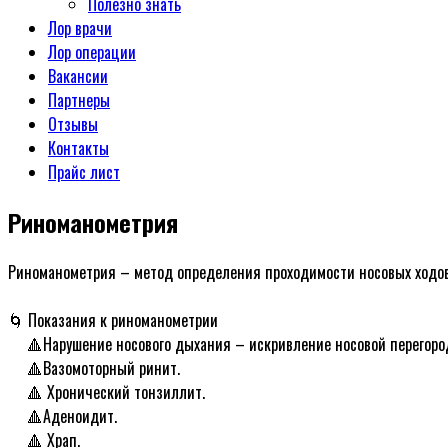
Полезно знать
Лор врачи
Лор операции
Вакансии
Партнеры
Отзывы
Контакты
Прайс лист
Риноманометрия
Риноманометрия – метод определения проходимости носовых ходов,
ᅠ
🌀 Показания к риноманометрии
ᅠ 🔺Нарушение носового дыхания – искривление носовой перегоро
ᅠ 🔺Вазомоторный ринит.
ᅠ 🔺 Хронический тонзиллит.
ᅠ 🔺Аденоидит.
ᅠ 🔺 Храп.