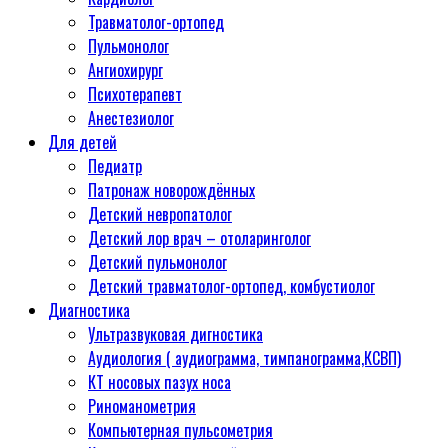
Травматолог-ортопед
Пульмонолог
Ангиохирург
Психотерапевт
Aнестезиолог
Для детей
Педиатр
Патронаж новорождённых
Детский невропатолог
Детский лор врач – отоларинголог
Детский пульмонолог
Детский травматолог-ортопед, комбустиолог
Диагностика
Ультразвуковая дигностика
Аудиология ( аудиограмма, тимпанограмма,КСВП)
КТ носовых пазух носа
Риноманометрия
Компьютерная пульсометрия