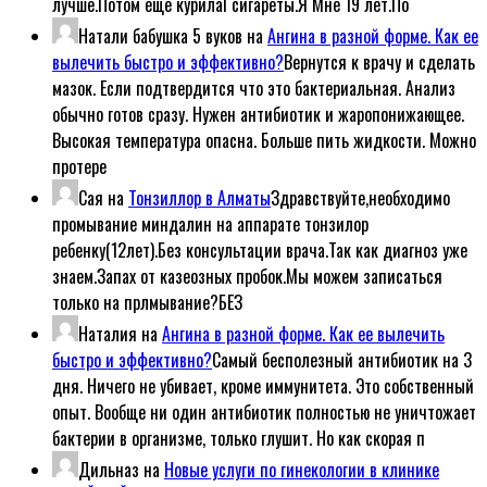
лучше.Потом еще курилаl сигареты.Я Мне 19 лет.По
Натали бабушка 5 вуков
на
Ангина в разной форме. Как ее
вылечить быстро и эффективно?
Вернутся к врачу и сделать
мазок. Если подтвердится что это бактериальная. Анализ
обычно готов сразу. Нужен антибиотик и жаропонижающее.
Высокая температура опасна. Больше пить жидкости. Можно
протере
Сая
на
Тонзиллор в Алматы
Здравствуйте,необходимо
промывание миндалин на аппарате тонзилор
ребенку(12лет).Без консультации врача.Так как диагноз уже
знаем.Запах от казеозных пробок.Мы можем записаться
только на прлмывание?БЕЗ
Наталия
на
Ангина в разной форме. Как ее вылечить
быстро и эффективно?
Самый бесполезный антибиотик на 3
дня. Ничего не убивает, кроме иммунитета. Это собственный
опыт. Вообще ни один антибиотик полностью не уничтожает
бактерии в организме, только глушит. Но как скорая п
Дильназ
на
Новые услуги по гинекологии в клинике