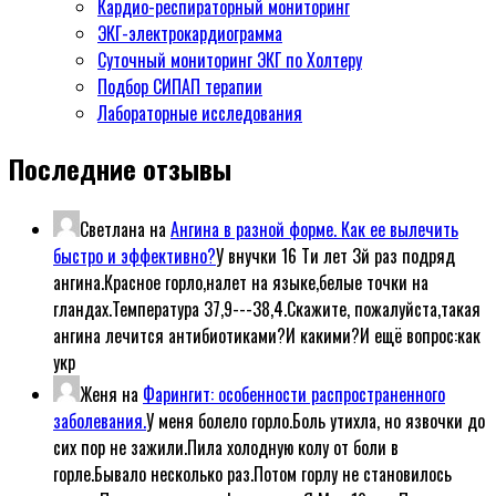
Кардио-респираторный мониторинг
ЭКГ-электрокардиограмма
Суточный мониторинг ЭКГ по Холтеру
Подбор СИПАП терапии
Лабораторные исследования
Последние отзывы
Светлана
на
Ангина в разной форме. Как ее вылечить
быстро и эффективно?
У внучки 16 Ти лет 3й раз подряд
ангина.Красное горло,налет на языке,белые точки на
гландах.Температура 37,9---38,4.Скажите, пожалуйста,такая
ангина лечится антибиотиками?И какими?И ещё вопрос:как
укр
Женя
на
Фарингит: особенности распространенного
заболевания.
У меня болело горло.Боль утихла, но язвочки до
сих пор не зажили.Пила холодную колу от боли в
горле.Бывало несколько раз.Потом горлу не становилось