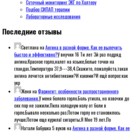
Суточный мониторинг ЭКГ по Холтеру
Подбор СИПАП терапии
Лабораторные исследования
Последние отзывы
Светлана
на
Ангина в разной форме. Как ее вылечить
быстро и эффективно?
У внучки 16 Ти лет 3й раз подряд
ангина.Красное горло,налет на языке,белые точки на
гландах.Температура 37,9---38,4.Скажите, пожалуйста,такая
ангина лечится антибиотиками?И какими?И ещё вопрос:как
укр
Женя
на
Фарингит: особенности распространенного
заболевания.
У меня болело горло.Боль утихла, но язвочки до
сих пор не зажили.Пила холодную колу от боли в
горле.Бывало несколько раз.Потом горлу не становилось
лучше.Потом еще курилаl сигареты.Я Мне 19 лет.По
Натали бабушка 5 вуков
на
Ангина в разной форме. Как ее