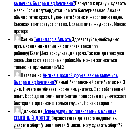
вылечить быстро и эффективно?
Вернутся к врачу и сделать
мазок. Если подтвердится что это бактериальная. Анализ
обычно готов сразу. Нужен антибиотик и жаропонижающее.
Высокая температура опасна. Больше пить жидкости. Можно
протере
Сая
на
Тонзиллор в Алматы
Здравствуйте,необходимо
промывание миндалин на аппарате тонзилор
ребенку(12лет).Без консультации врача.Так как диагноз уже
знаем.Запах от казеозных пробок.Мы можем записаться
только на прлмывание?БЕЗ
Наталия
на
Ангина в разной форме. Как ее вылечить
быстро и эффективно?
Самый бесполезный антибиотик на 3
дня. Ничего не убивает, кроме иммунитета. Это собственный
опыт. Вообще ни один антибиотик полностью не уничтожает
бактерии в организме, только глушит. Но как скорая п
Дильназ
на
Новые услуги по гинекологии в клинике
СЕМЕЙНЫЙ ДОКТОР.
Здравствуите до какого неделья вы
делаете аборт У меня почти 5 месяц могу зделать аборт??