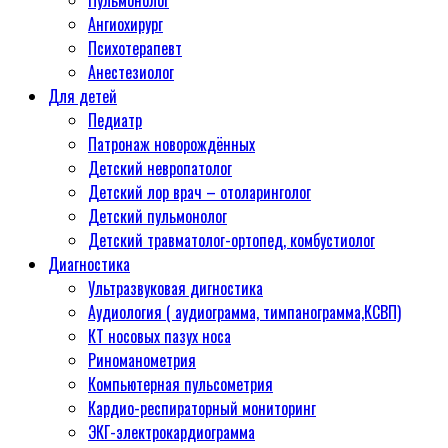
Ангиохирург
Психотерапевт
Aнестезиолог
Для детей
Педиатр
Патронаж новорождённых
Детский невропатолог
Детский лор врач – отоларинголог
Детский пульмонолог
Детский травматолог-ортопед, комбустиолог
Диагностика
Ультразвуковая дигностика
Аудиология ( аудиограмма, тимпанограмма,КСВП)
КТ носовых пазух носа
Риноманометрия
Компьютерная пульсометрия
Кардио-респираторный мониторинг
ЭКГ-электрокардиограмма