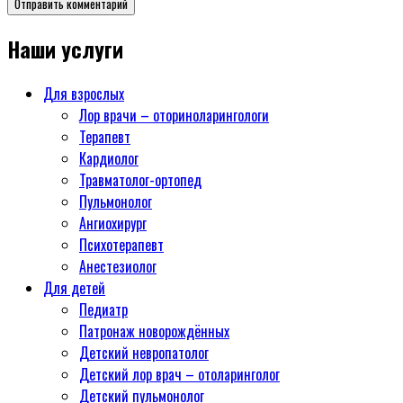
Наши услуги
Для взрослых
Лор врачи – оториноларингологи
Терапевт
Кардиолог
Травматолог-ортопед
Пульмонолог
Ангиохирург
Психотерапевт
Aнестезиолог
Для детей
Педиатр
Патронаж новорождённых
Детский невропатолог
Детский лор врач – отоларинголог
Детский пульмонолог