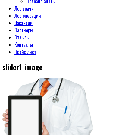
Полезно знать
Лор врачи
Лор операции
Вакансии
Партнеры
Отзывы
Контакты
Прайс лист
slider1-image