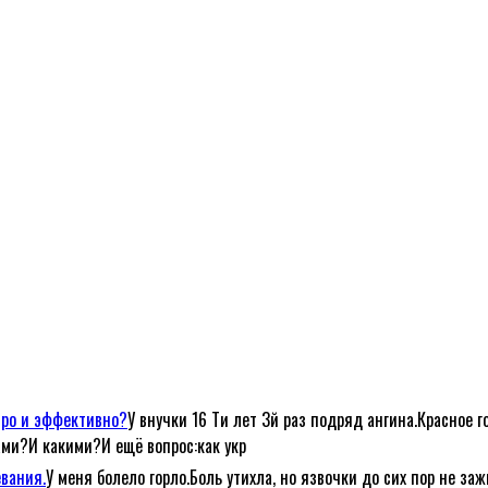
тро и эффективно?
У внучки 16 Ти лет 3й раз подряд ангина.Красное г
ами?И какими?И ещё вопрос:как укр
евания.
У меня болело горло.Боль утихла, но язвочки до сих пор не за