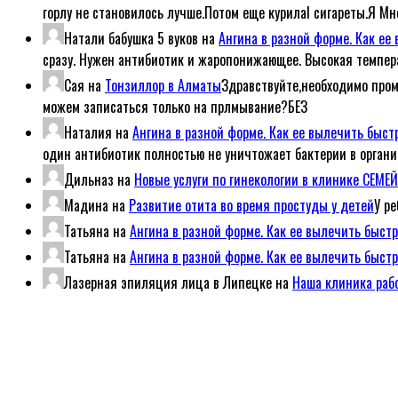
горлу не становилось лучше.Потом еще курилаl сигареты.Я Мн
Натали бабушка 5 вуков
на
Ангина в разной форме. Как е
сразу. Нужен антибиотик и жаропонижающее. Высокая темпер
Сая
на
Тонзиллор в Алматы
Здравствуйте,необходимо пром
можем записаться только на прлмывание?БЕЗ
Наталия
на
Ангина в разной форме. Как ее вылечить быс
один антибиотик полностью не уничтожает бактерии в организ
Дильназ
на
Новые услуги по гинекологии в клинике СЕМ
Мадина
на
Развитие отита во время простуды у детей
У р
Татьяна
на
Ангина в разной форме. Как ее вылечить быст
Татьяна
на
Ангина в разной форме. Как ее вылечить быст
Лазерная эпиляция лица в Липецке
на
Наша клиника рабо