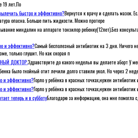
е 19 лет.По
е вылечить быстро и эффективно?
Вернутся к врачу и сделать мазок. Е
атура опасна. Больше пить жидкости. Можно протере
ывание миндалин на аппарате тонзилор ребенку(12лет).Без консульта
тро и эффективно?
Самый бесполезный антибиотик на 3 дня. Ничего не
ме, только глушит. Но как скорая п
ЕЙНЫЙ ДОКТОР.
Здравствуите до какого неделья вы делаете аборт У ме
ебенка было гнойный отит лечили долго ставили укол. Но через 2 неде
ро и эффективно?
Горло у ребёнка в красных точках,нужен антибиотик 
ро и эффективно?
Горло у ребёнка в красных точках,нужен антибиотик 
тает теперь и в субботу
Благодарю за информацию, она мне помогла с