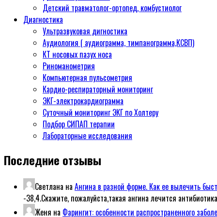
Детский травматолог-ортопед, комбустиолог
Диагностика
Ультразвуковая дигностика
Аудиология ( аудиограмма, тимпанограмма,КСВП)
КТ носовых пазух носа
Риноманометрия
Компьютерная пульсометрия
Кардио-респираторный мониторинг
ЭКГ-электрокардиограмма
Суточный мониторинг ЭКГ по Холтеру
Подбор СИПАП терапии
Лабораторные исследования
Последние отзывы
Светлана
на
Ангина в разной форме. Как ее вылечить быс
-38,4.Скажите, пожалуйста,такая ангина лечится антибиотик
Женя
на
Фарингит: особенности распространенного забол