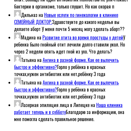
бактерии в организме, только глушит. Но как скорая п
Дильназ
на
Новые услуги по гинекологии в клинике
СЕМЕЙНЫЙ ДОКТОР.
Здравствуите до какого неделья вы
делаете аборт У меня почти 5 месяц могу зделать аборт??
Мадина
на
Развитие отита во время простуды у детей
У
ребенка было гнойный отит лечили долго ставили укол. Но
через 2 недели опять идет гной из ухо. Что делать?
Татьяна
на
Ангина в разной форме. Как ее вылечить
быстро и эффективно?
Горло у ребёнка в красных
точках,нужен антибиотик или нет,ребёнку 3 года
Татьяна
на
Ангина в разной форме. Как ее вылечить
быстро и эффективно?
Горло у ребёнка в красных
точках,нужен антибиотик или нет,ребёнку 3 года
Лазерная эпиляция лица в Липецке
на
Наша клиника
работает теперь и в субботу
Благодарю за информацию, она
мне помогла сделать правильное решение.