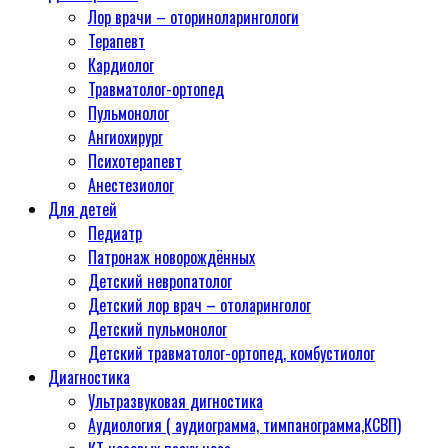
Лор врачи – оториноларингологи
Терапевт
Кардиолог
Травматолог-ортопед
Пульмонолог
Ангиохирург
Психотерапевт
Aнестезиолог
Для детей
Педиатр
Патронаж новорождённых
Детский невропатолог
Детский лор врач – отоларинголог
Детский пульмонолог
Детский травматолог-ортопед, комбустиолог
Диагностика
Ультразвуковая дигностика
Аудиология ( аудиограмма, тимпанограмма,КСВП)