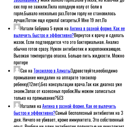
сих пор не зажили.Пила холодную колу от боли в
горле.Бывало несколько раз.Потом горлу не становилось
лучше.Потом еще курилаl сигареты.Я Мне 19 лет.По
Натали бабушка 5 вуков
на
Ангина в разной форме. Как ее
вылечить быстро и эффективно?
Вернутся к врачу и сделать
мазок. Если подтвердится что это бактериальная. Анализ
обычно готов сразу. Нужен антибиотик и жаропонижающее.
Высокая температура опасна. Больше пить жидкости. Можно
протере
Сая
на
Тонзиллор в Алматы
Здравствуйте,необходимо
промывание миндалин на аппарате тонзилор
ребенку(12лет).Без консультации врача.Так как диагноз уже
знаем.Запах от казеозных пробок.Мы можем записаться
только на прлмывание?БЕЗ
Наталия
на
Ангина в разной форме. Как ее вылечить
быстро и эффективно?
Самый бесполезный антибиотик на 3
дня. Ничего не убивает, кроме иммунитета. Это собственный
опыт. Вообще ни один антибиотик полностью не уничтожает