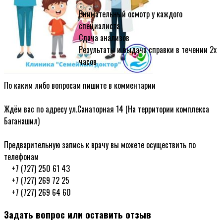
ᅠ
Внимательный осмотр у каждого
специалиста
Сдача анализов
Результаты и выдача справки в течении 2х
часов
ᅠ
По каким либо вопросам пишите в комментарии
ᅠ
Ждём вас по адресу ул.Санаторная 14 (На территории комплекса
Баганашил)
ᅠ
Предварительную запись к врачу вы можете осуществить по
телефонам
ᅠ+7 (727) 250 61 43
ᅠ+7 (727) 269 72 25
ᅠ+7 (727) 269 64 60
Задать вопрос или оставить отзыв