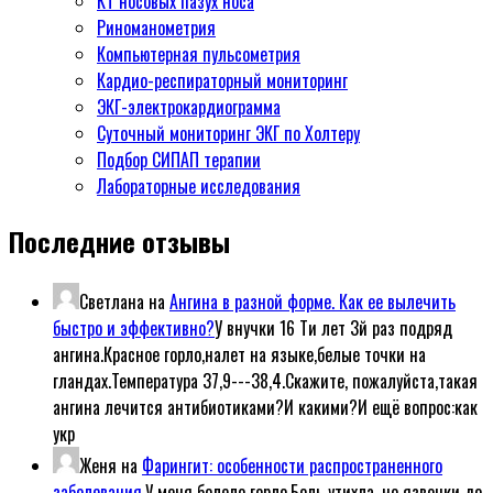
КТ носовых пазух носа
Риноманометрия
Компьютерная пульсометрия
Кардио-респираторный мониторинг
ЭКГ-электрокардиограмма
Суточный мониторинг ЭКГ по Холтеру
Подбор СИПАП терапии
Лабораторные исследования
Последние отзывы
Светлана
на
Ангина в разной форме. Как ее вылечить
быстро и эффективно?
У внучки 16 Ти лет 3й раз подряд
ангина.Красное горло,налет на языке,белые точки на
гландах.Температура 37,9---38,4.Скажите, пожалуйста,такая
ангина лечится антибиотиками?И какими?И ещё вопрос:как
укр
Женя
на
Фарингит: особенности распространенного
заболевания.
У меня болело горло.Боль утихла, но язвочки до